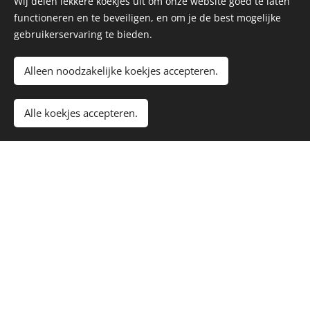
parel in de stad.
Wij delen lekkere koekjes uit om onze website goed te laten
functioneren en te beveiligen, en om je de best mogelijke
gebruikerservaring te bieden.
Alleen noodzakelijke koekjes accepteren.
Alle koekjes accepteren.
Van
Back to the
Volkspark
Future
tot
De
Werelpark
ontwikkeling
Een korte
van de stad
geschiedenis
staat niet stil en
van het
rond ons
Zuiderpark
.
tuinpark wordt
driftig
ontwikkeld.