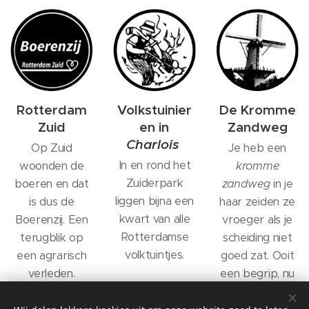
Rotterdam
Volkstuinier
De Kromme
Zuid
en in
Zandweg
Charlois
Op Zuid
Je heb een
In en rond het
woonden de
kromme
Zuiderpark
boeren en dat
zandweg
in je
liggen bijna een
is dus de
haar zeiden ze
kwart van alle
Boerenzij. Een
vroeger als je
Rotterdamse
terugblik op
scheiding niet
volktuintjes.
een agrarisch
goed zat. Ooit
verleden.
een begrip, nu
een verborgen