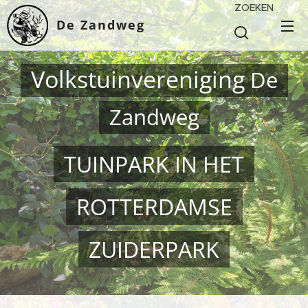
ZOEKEN
De Zandweg
Volkstuinvereniging
De
Zandweg
TUINPARK IN HET
ROTTERDAMSE
ZUIDERPARK