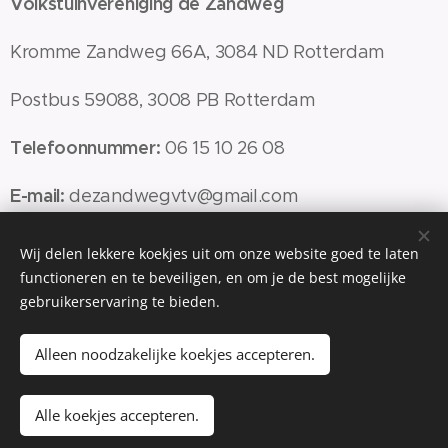
Volkstuinvereniging de Zandweg
Kromme Zandweg 66A, 3084 ND Rotterdam
Postbus 59088, 3008 PB Rotterdam
Telefoonnummer:
06 15 10 26 08
E-mail:
dezandwegvtv@gmail.com
IBAN:
NL86 INGB 0000 5231 45
Wij delen lekkere koekjes uit om onze website goed te laten
functioneren en te beveiligen, en om je de best mogelijke
KVK:
40342706
gebruikerservaring te bieden.
Alleen noodzakelijke koekjes accepteren.
2025 VTV de Zandweg | Alle rechten voorbehouden
Alle koekjes accepteren.
webmaster@vtv-dezandweg.nl
Cookies