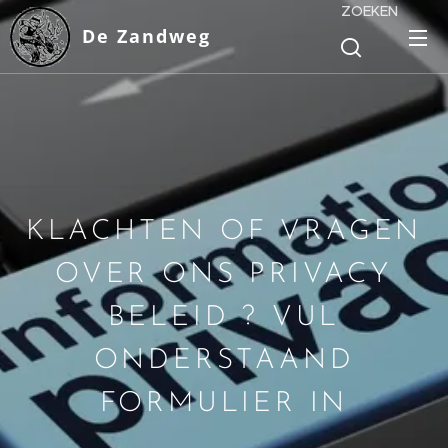
ZOEKEN
De Zandweg
KLACHTEN OF VRAGEN
OVER ONS PRIVACY
BELEID ? VUL
ONDERSTAAND
FORMULIER IN