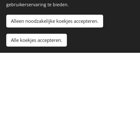
telefoonnummer (optie)
gebruikerservaring te bieden.
Alleen noodzakelijke koekjes accepteren.
datum
Alle koekjes accepteren.
bestand
uploaden
document toevoegen
(optie)
Indienen
2025 VTV de Zandweg | Alle rechten voorbehouden
webmaster@vtv-dezandweg.nl
Cookies