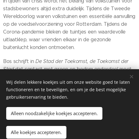
In tijden van crisis wordt het belang van volkstuinen voor
stadsbewoners altijd extra duidelijk. Tijdens de Tweede
Wereldoorlog waren volkstuinen een essentiële aanvulling
op de voedselvoorziening voor Rotterdam. Tijdens de
Corona-pandemie bleken de tuintjes een waardevolle
uitlaatklep, waar vrienden elkaar in de gezonde
buitenlucht konden ontmoeten.
Bos schrijft in
De Stad der Toekomst, de Toekomst der
Stad
dat contact met groen en bodem onderdeel moet
zijn van het dagelijks leven van stadsbewoners. Het is dan
Wij delen lekkere koekjes uit om onze website goed te laten
ook niet verwonderlijk dat toen hij in 1949 samen met Van
functioneren en te beveiligen, en om je de best mogelijke
Traa het
Uitbreidingsplan op Hoofdzaak Linker
gebruikerservaring te bieden.
Maasoever
opstelde, een prominente plaats werd
ingeruimd voor volkstuinen in de Zuiderparkgordel.
Alleen noodzakelijke koekjes accepteren.
Hanekroot en Bijhouwer ontwierpen in 1951 het
Zuiderpark als een modern volkspark met veel ruimte
voor actieve recreatie. Tijdens de renovatie van het
Alle koekjes accepteren.
Zuiderpark in 2001 moesten de tuinparken weliswaar